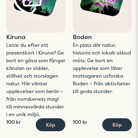
Kiruna
Boden
Letar du efter ett
En plats där natur,
presentkort i Kiruna? Ge
historia och lokalt utbud
bort en gåva som fångar
möts. Ge bort en
känslan av vidder,
upplevelse som låter
stillhet och storslagen
mottagaren utforska
natur. Här väntar
Boden – från aktiviteter
upplevelser som berör –
till goda stunder.
från norrskenets magi
till minnesvärda stunder
i en unik miljö.
100 kr
100 kr
Köp
Köp