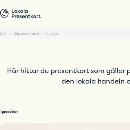
Alla pres
Hem
Köp presentkort
Härryda
Här hittar du presentkort som gäller 
den lokala handeln o
1 produkter