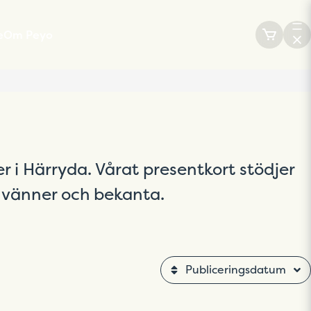
e
Om Peyo
Peyo appen
Press & Media
r i Härryda. Vårat presentkort stödjer
, vänner och bekanta.
Publiceringsdatum