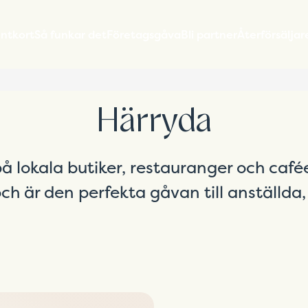
entkort
Så funkar det
Företagsgåva
Bli partner
Återförsäljar
Härryda
på lokala butiker, restauranger och cafée
ch är den perfekta gåvan till anställda