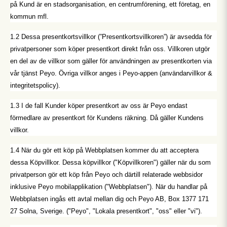
på Kund är en stadsorganisation, en centrumförening, ett företag, en
kommun mfl.
1.2 Dessa presentkortsvillkor (”Presentkortsvillkoren”) är avsedda för
privatpersoner som köper presentkort direkt från oss. Villkoren utgör
en del av de villkor som gäller för användningen av presentkorten via
vår tjänst Peyo. Övriga villkor anges i Peyo-appen (användarvillkor &
integritetspolicy).
1.3 I de fall Kunder köper presentkort av oss är Peyo endast
förmedlare av presentkort för Kundens räkning. Då gäller Kundens
villkor.
1.4 När du gör ett köp på Webbplatsen kommer du att acceptera
dessa Köpvillkor. Dessa köpvillkor ("Köpvillkoren") gäller när du som
privatperson gör ett köp från Peyo och därtill relaterade webbsidor
inklusive Peyo mobilapplikation ("Webbplatsen"). När du handlar på
Webbplatsen ingås ett avtal mellan dig och Peyo AB, Box 1377 171
27 Solna, Sverige. ("Peyo", "Lokala presentkort", "oss" eller "vi").