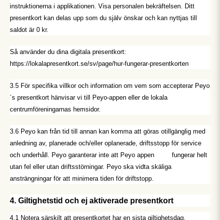
instruktionerna i applikationen. Visa personalen bekräftelsen. Ditt
presentkort kan delas upp som du själv önskar och kan nyttjas till
saldot är 0 kr.
Så använder du dina digitala presentkort:
https://lokalapresentkort.se/sv/page/hur-fungerar-presentkorten
3.5 För specifika villkor och information om vem som accepterar Peyo
´s presentkort hänvisar vi till Peyo-appen eller de lokala
centrumföreningarnas hemsidor.
3.6 Peyo kan från tid till annan kan komma att göras otillgänglig med
anledning av, planerade och/eller oplanerade, driftsstopp för service
och underhåll. Peyo garanterar inte att Peyo appen fungerar helt
utan fel eller utan driftsstörningar. Peyo ska vidta skäliga
ansträngningar för att minimera tiden för driftstopp.
4. Giltighetstid och ej aktiverade presentkort
4.1 Notera särskilt att presentkortet har en sista giltighetsdag.