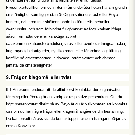
underlåtenhet att fullgöra sina förpliktelser enligt dessa
Presentkortsvillkor, om och i den mån underlåtenheten har sin grund i
omständighet som ligger utanför Organisationens och/eller Peyo
kontroll, och som inte skäligen borde ha förutsetts och/eller
övervunnits, och som förhindrar fullgörandet av förpliktelsen ifråga
såsom omfattande eller varaktiga avbrott i
datakommunikationsförbindelser, virus- eller överbelastningsattacker,
krig, myndighetsåtgärder, nytillkommen eller förändrad lagstiftning,
konflikt på arbetsmarknad, eldsvåda, strömavbrott och därmed
jämställda omständigheter.
9. Frågor, klagomål eller tvist
9.1 Vi rekommenderar att du alltid först kontaktar den organisation,
förening eller företag är ansvarig för respektive presentkort. Om du
köpt presentkortet direkt på av Peyo är du är välkommen att kontakta
oss om du har några frågor eller klagomål angående din beställning.
Du kan enkelt nå oss via de kontaktuppgifter som framgår i början av
dessa Köpvillkor.