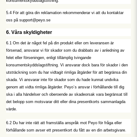
konsumentskyddslagstiftning.
5.4 För att göra din reklamation rekommenderar vi att du kontaktar
oss på support@peyo.se
6. Våra skyldigheter
6.1 Om det är något fel på din produkt eller om leveransen är
försenad, ansvarar vi för skador som du drabbats av i anledning av
felet eller förseningen, enligt tillämplig tvingande
konsumentskyddslagstiftning. Vi ansvarar dock bara för skador i den
utsträckning som du har vidtagit rimliga åtgärder för att begränsa din
skada. Vi ansvarar inte för skador som du hade kunnat undvika
genom att vidta rimliga åtgärder. Peyo´s ansvar i förhållande till dig
ska i alla händelser och oberoende av skadeorsak vara begränsat till
det belopp som motsvarar ditt eller dina presentkorts sammanlagda
värde.
6.2 Du har inte rätt att framställa anspråk mot Peyo för fråga eller
förhållande som avser ett presentkort du fått av en din arbetsgivare.