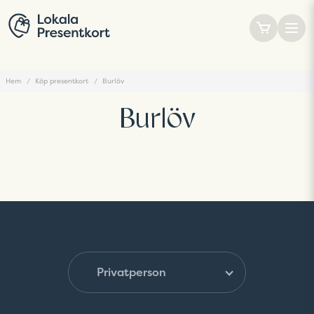
Hem
Köp presentkort
Burlöv
Burlöv