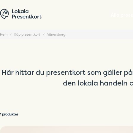
Alla pres
Hem
Köp presentkort
Vänersborg
Här hittar du presentkort som gäller på
den lokala handeln o
1 produkter