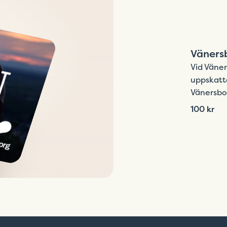
Väners
Vid Väner
uppskatta
Vänersbor
100 kr