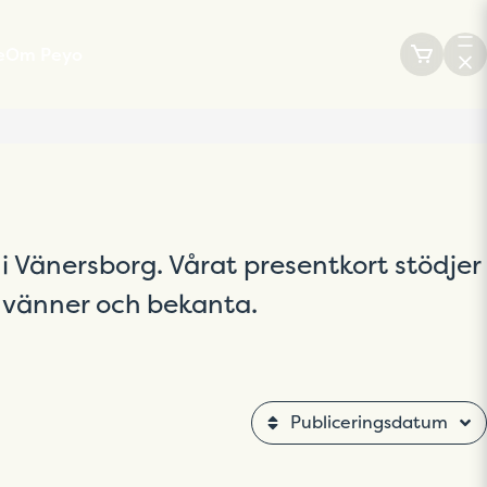
e
Om Peyo
Peyo appen
Press & Media
 i Vänersborg. Vårat presentkort stödjer
, vänner och bekanta.
Publiceringsdatum