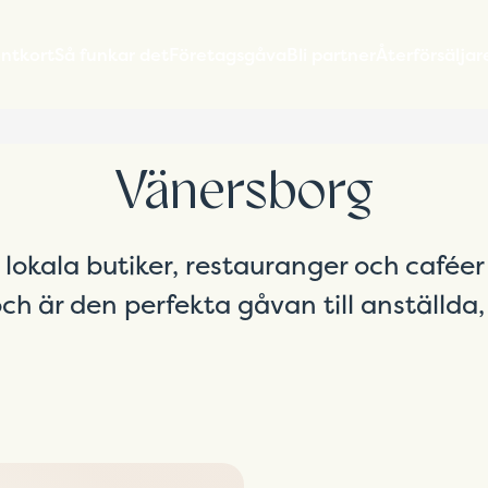
entkort
Så funkar det
Företagsgåva
Bli partner
Återförsäljar
Vänersborg
 lokala butiker, restauranger och caféer
ch är den perfekta gåvan till anställda