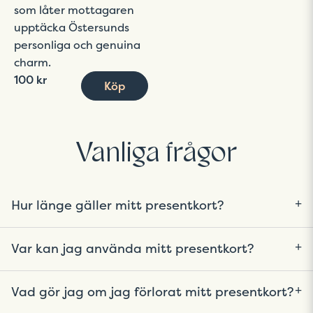
som låter mottagaren
upptäcka Östersunds
personliga och genuina
charm.
100 kr
Köp
Vanliga frågor
Hur länge gäller mitt presentkort?
I regel gäller ditt presentkort 365 dagar från
Var kan jag använda mitt presentkort?
inköpsdatum men det kan variera beroende om
du fått presentkortet av din arbetsgivare. Du
Varje presentkort är unikt, du hittar vilka butiker
hittar alltid giltighetstiden i appen.
Vad gör jag om jag förlorat mitt presentkort?
och restauranger som tar ditt presentkort i
appen.