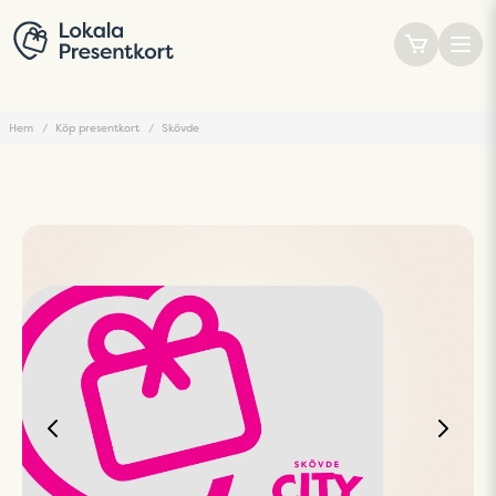
Hem
Köp presentkort
Skövde