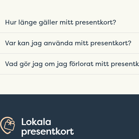
Hur länge gäller mitt presentkort?
I regel gäller ditt presentkort 365 dagar från inköp
Var kan jag använda mitt presentkort?
beroende om du fått presentkortet av din arbetsgivare
giltighetstiden i appen.
Varje presentkort är unikt, du hittar vilka butiker och
Vad gör jag om jag förlorat mitt presentk
presentkort i appen.
Kontakta vår kundtjänst på
support@peyo.se