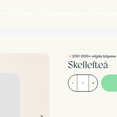
entkort
Så funkar det
Företagsgåva
Bli partner
Återförsäljar
200 000+ nöjda köpare
Skellefteå
-
+