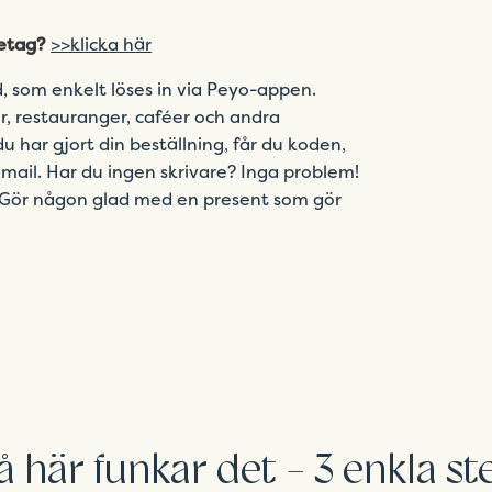
retag?
>>klicka här
, som enkelt löses in via Peyo-appen.
r, restauranger, caféer och andra
u har gjort din beställning, får du koden,
in mail. Har du ingen skrivare? Inga problem!
l. Gör någon glad med en present som gör
å här funkar det - 3 enkla st