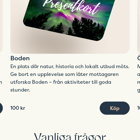
Boden
En plats där natur, historia och lokalt utbud möts.
M
Ge bort en upplevelse som låter mottagaren
a
m
utforska Boden – från aktiviteter till goda
m
stunder.
g
100 kr
1
Köp
Vanliga frågor