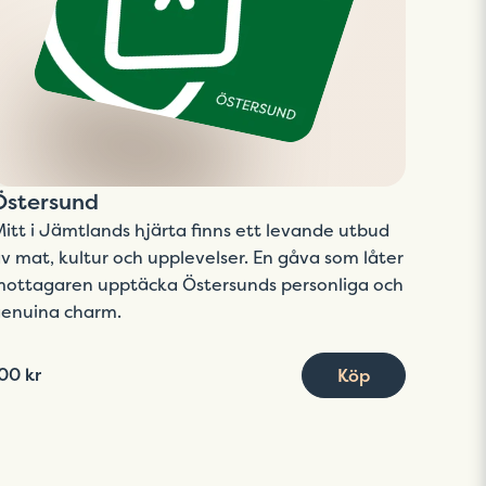
Östersund
itt i Jämtlands hjärta finns ett levande utbud
v mat, kultur och upplevelser. En gåva som låter
ottagaren upptäcka Östersunds personliga och
enuina charm.
00 kr
Köp