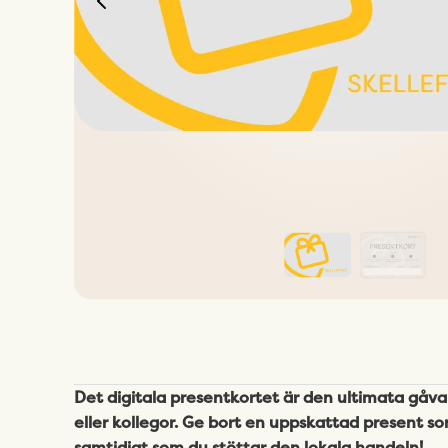
Det digitala presentkortet är den ultimata gåvan f
eller kollegor. Ge bort en uppskattad present so
samtidigt som du stöttar den lokala handeln!