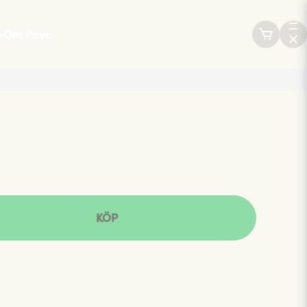
e
Om Peyo
Peyo appen
Press & Media
KÖP