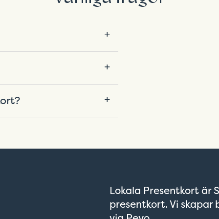
sdatum men det kan variera
. Du hittar alltid
 restauranger som tar ditt
ort?
Lokala Presentkort är S
presentkort. Vi skapar 
via Peyo.