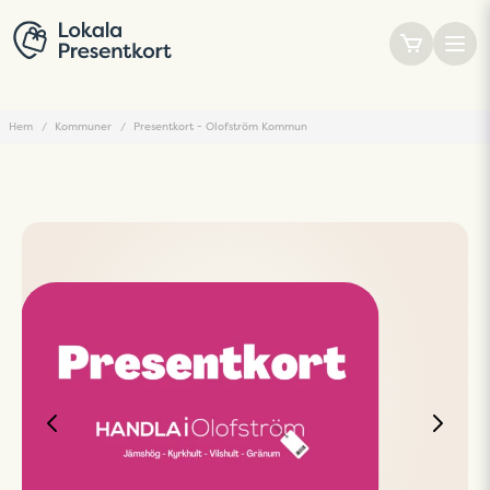
Hem
Kommuner
Presentkort - Olofström Kommun