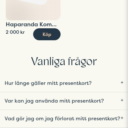
Haparanda Kommun
2 000 kr
Köp
Vanliga frågor
Hur länge gäller mitt presentkort?
I regel gäller ditt presentkort 365 dagar från
Var kan jag använda mitt presentkort?
inköpsdatum men det kan variera beroende om
du fått presentkortet av din arbetsgivare. Du
Varje presentkort är unikt, du hittar vilka butiker
hittar alltid giltighetstiden i appen.
Vad gör jag om jag förlorat mitt presentkort?
och restauranger som tar ditt presentkort i
appen.