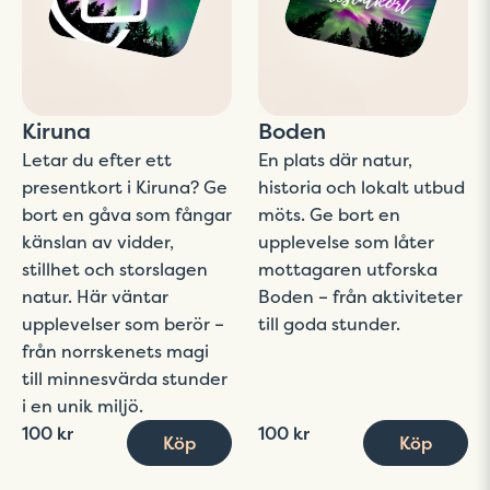
Kiruna
Boden
Letar du efter ett
En plats där natur,
presentkort i Kiruna? Ge
historia och lokalt utbud
bort en gåva som fångar
möts. Ge bort en
känslan av vidder,
upplevelse som låter
stillhet och storslagen
mottagaren utforska
natur. Här väntar
Boden – från aktiviteter
upplevelser som berör –
till goda stunder.
från norrskenets magi
till minnesvärda stunder
i en unik miljö.
100 kr
100 kr
Köp
Köp