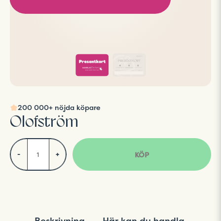
200 000+ nöjda köpare
Olofström
KÖP
-
+
Beskrivning
Här kan du handla