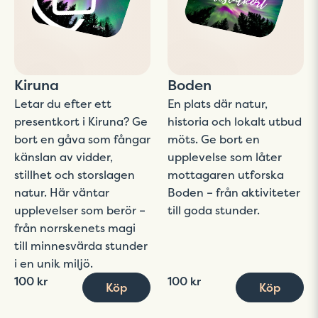
Kiruna
Boden
Letar du efter ett
En plats där natur,
presentkort i Kiruna? Ge
historia och lokalt utbud
bort en gåva som fångar
möts. Ge bort en
känslan av vidder,
upplevelse som låter
stillhet och storslagen
mottagaren utforska
natur. Här väntar
Boden – från aktiviteter
upplevelser som berör –
till goda stunder.
från norrskenets magi
till minnesvärda stunder
i en unik miljö.
100 kr
100 kr
Köp
Köp