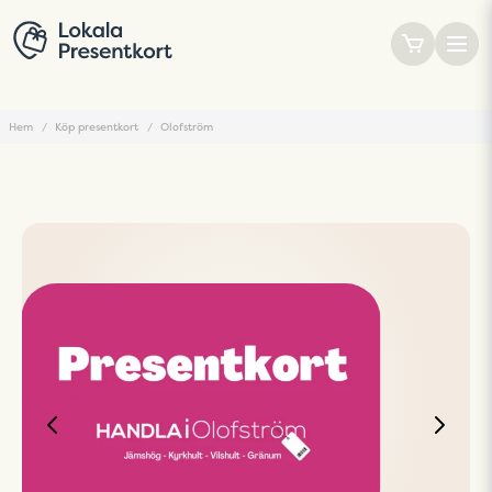
Hem
Köp presentkort
Olofström